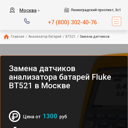
Москва
Ленинградский проспект, 3с1
▼
+7 (800) 302-40-76
Главная
/
Анализатор батарей
/
BT521
/
Замена датчиков
Замена датчиков
анализатора батарей Fluke
BT521 в Москве
1300
Цена от
руб