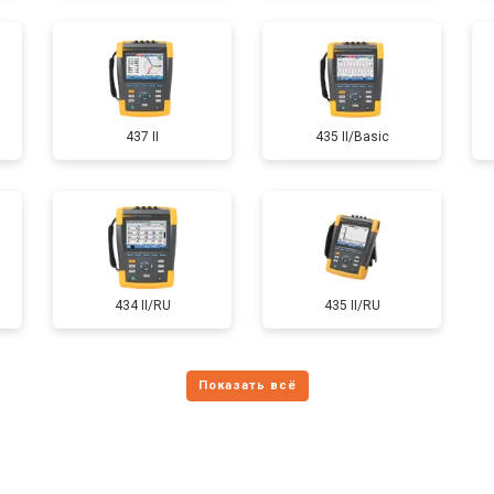
437 II
435 II/Basic
434 II/RU
435 II/RU