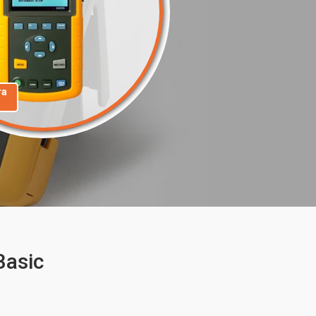
та
Basic