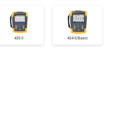
435 II
434 II/Basic