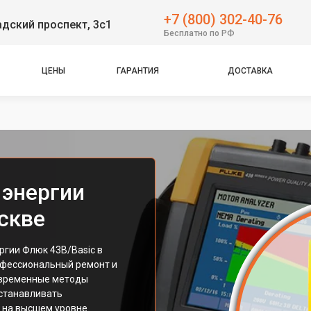
+7 (800) 302-40-76
дский проспект, 3с1
Бесплатно по РФ
ЦЕНЫ
ГАРАНТИЯ
ДОСТАВКА
 энергии
оскве
ргии Флюк 43B/Basic в
офессиональный ремонт и
овременные методы
сстанавливать
 на высшем уровне.