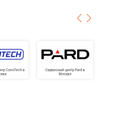
нтр ConoTech в
Сервисный центр Pard в
Сервисный ц
скве
Москве
Мо