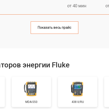
от 40 мин
о
от 60 мин
о
Показать весь прайс
от 40 мин
о
от 60 мин
о
торов энергии Fluke
от 40 мин
о
MDA-550
438 II/RU