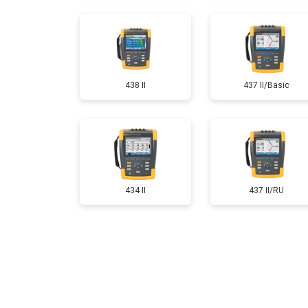
438 II
437 II/Basic
434 II
437 II/RU