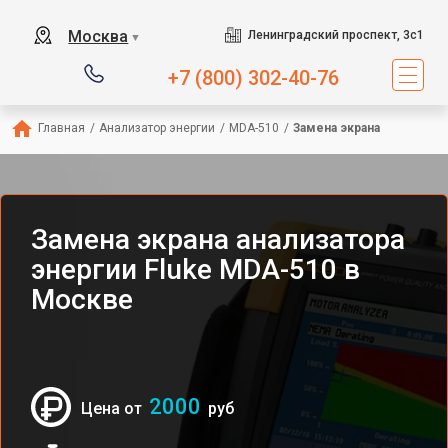
Москва
Ленинградский проспект, 3с1
▼
+7 (800) 302-40-76
Главная
/
Анализатор энергии
/
MDA-510
/
Замена экрана
Замена экрана анализатора
энергии Fluke MDA-510 в
Москве
2000
Цена от
руб