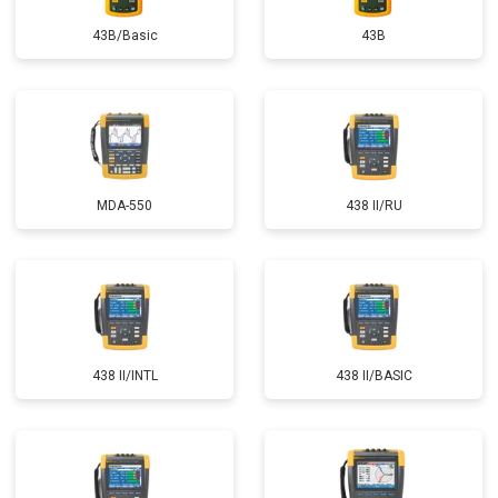
43B/Basic
43B
MDA-550
438 II/RU
438 II/INTL
438 II/BASIC