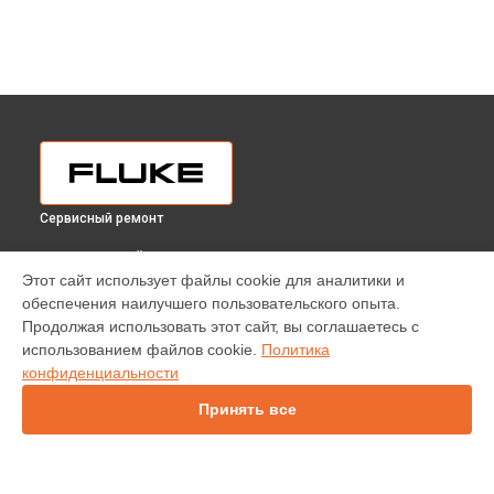
Сервисный ремонт
ВЫБЕРИ СВОЙ ГОРОД
Этот сайт использует файлы cookie для аналитики и
Замена экрана анализатора энергии MDA-510 Fluke в
обеспечения наилучшего пользовательского опыта.
Краснодаре
Продолжая использовать этот сайт, вы соглашаетесь с
Замена экрана анализатора энергии MDA-510 Fluke в
использованием файлов cookie.
Политика
Ростове-на-Дону
конфиденциальности
Замена экрана анализатора энергии MDA-510 Fluke в
Нижнем Новгороде
Принять все
Замена экрана анализатора энергии MDA-510 Fluke в
Новосибирске
Замена экрана анализатора энергии MDA-510 Fluke в
Челябинске