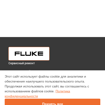
Сервисный ремонт
ВЫБЕРИ СВОЙ ГОРОД
Этот сайт использует файлы cookie для аналитики и
Диагностика газосигнализатора 975V Fluke в
Краснодаре
обеспечения наилучшего пользовательского опыта.
Диагностика газосигнализатора 975V Fluke в
Ростове-на-
Продолжая использовать этот сайт, вы соглашаетесь с
Дону
использованием файлов cookie.
Политика
Диагностика газосигнализатора 975V Fluke в
Нижнем
конфиденциальности
Новгороде
Принять все
Диагностика газосигнализатора 975V Fluke в