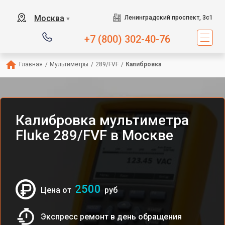
Москва
Ленинградский проспект, 3с1
▼
+7 (800) 302-40-76
Главная
/
Мультиметры
/
289/FVF
/
Калибровка
Калибровка мультиметра
Fluke 289/FVF в Москве
2500
Цена от
руб
Экспресс ремонт в день обращения