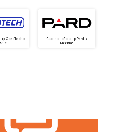
нтр ConoTech в
Сервисный центр Pard в
Сервисный ц
скве
Москве
Мо