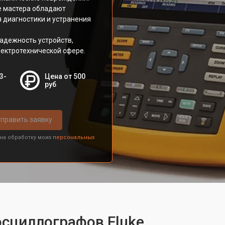
е мастера обладают
 диагностики и устранения
адежность устройств,
лектротехнической сфере.
3-
Цена от 500
руб
править заявку
 на обработку моих
персональных
осциллографов Fluke