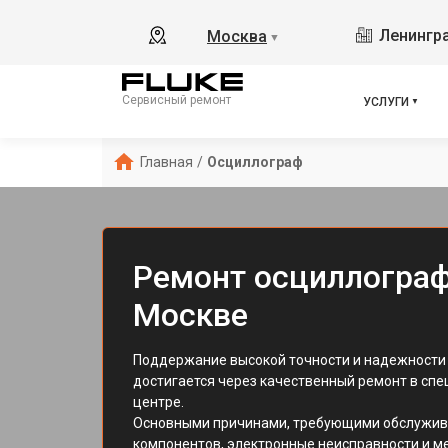
Ленингра
Москва
▼
Сервисный ремонт
УСЛУГИ
Главная
/
Осциллограф
Ремонт осциллограф
Москве
Поддержание высокой точности и надежности 
достигается через качественный ремонт в сп
центре.
Основными причинами, требующими обслужива
компонентов, электронные неисправности и м