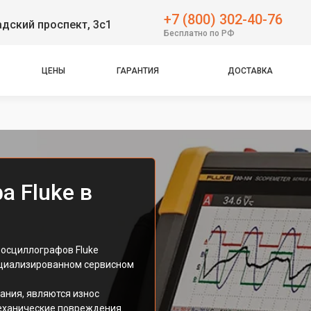
+7 (800) 302-40-76
дский проспект, 3с1
Бесплатно по РФ
ЦЕНЫ
ГАРАНТИЯ
ДОСТАВКА
а Fluke в
осциллографов Fluke
ециализированном сервисном
ния, являются износ
еханические повреждения.