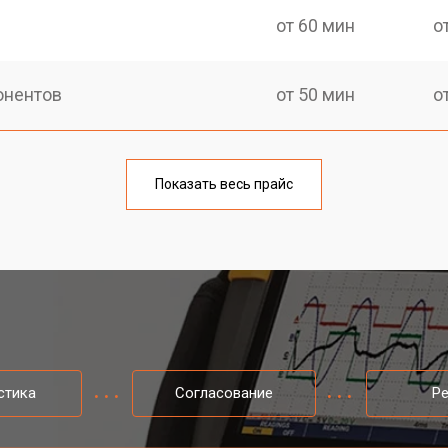
от 60 мин
о
онентов
от 50 мин
о
Показать весь прайс
стика
Согласование
Р