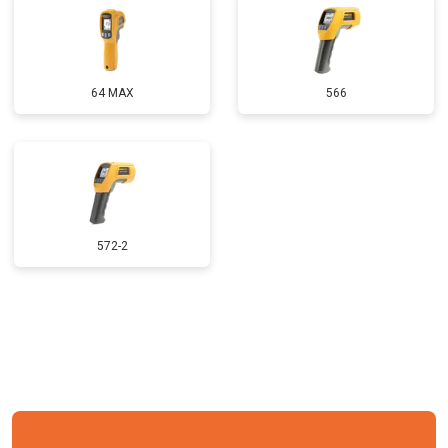
64 MAX
566
572-2