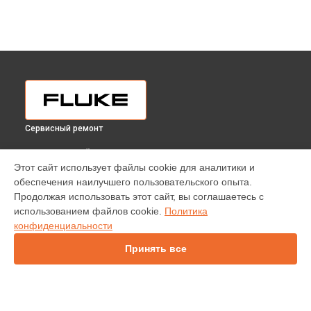
Сервисный ремонт
ВЫБЕРИ СВОЙ ГОРОД
Этот сайт использует файлы cookie для аналитики и
Ремонт / замена изношенных компонентов пирометра 568
обеспечения наилучшего пользовательского опыта.
Fluke в
Краснодаре
Продолжая использовать этот сайт, вы соглашаетесь с
Ремонт / замена изношенных компонентов пирометра 568
использованием файлов cookie.
Политика
Fluke в
Ростове-на-Дону
конфиденциальности
Ремонт / замена изношенных компонентов пирометра 568
Fluke в
Нижнем Новгороде
Принять все
Ремонт / замена изношенных компонентов пирометра 568
Fluke в
Новосибирске
Ремонт / замена изношенных компонентов пирометра 568
Fluke в
Челябинске