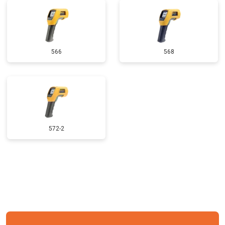
566
568
572-2