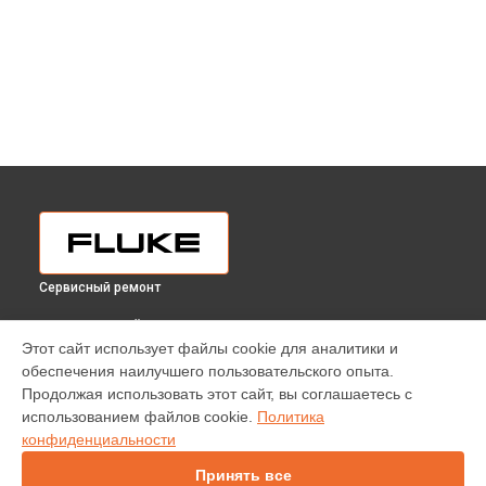
Сервисный ремонт
ВЫБЕРИ СВОЙ ГОРОД
Этот сайт использует файлы cookie для аналитики и
Ремонт токоизмерительных клещей 355 Fluke в
обеспечения наилучшего пользовательского опыта.
Краснодаре
Продолжая использовать этот сайт, вы соглашаетесь с
Ремонт токоизмерительных клещей 355 Fluke в
Ростове-
использованием файлов cookie.
Политика
на-Дону
конфиденциальности
Ремонт токоизмерительных клещей 355 Fluke в
Нижнем
Новгороде
Принять все