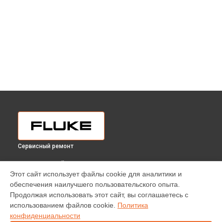
Сервисный ремонт
ВЫБЕРИ СВОЙ ГОРОД
Этот сайт использует файлы cookie для аналитики и
Ремонт токоизмерительных клещей 368 FC Fluke в
обеспечения наилучшего пользовательского опыта.
Краснодаре
Продолжая использовать этот сайт, вы соглашаетесь с
Ремонт токоизмерительных клещей 368 FC Fluke в
использованием файлов cookie.
Политика
Ростове-на-Дону
конфиденциальности
Ремонт токоизмерительных клещей 368 FC Fluke в
Нижнем