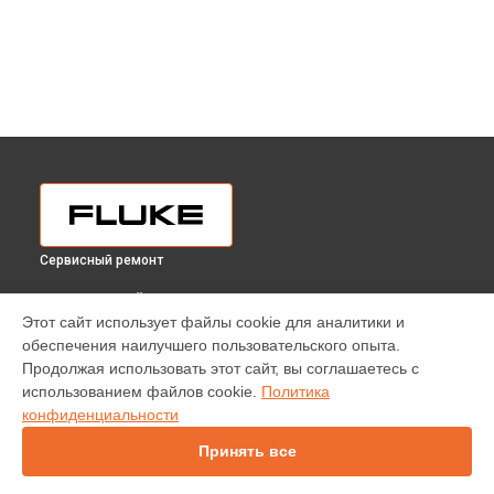
Сервисный ремонт
ВЫБЕРИ СВОЙ ГОРОД
Этот сайт использует файлы cookie для аналитики и
Диагностика видеоскопа DS701 Fluke в
Краснодаре
обеспечения наилучшего пользовательского опыта.
Диагностика видеоскопа DS701 Fluke в
Ростове-на-Дону
Продолжая использовать этот сайт, вы соглашаетесь с
Диагностика видеоскопа DS701 Fluke в
Нижнем Новгороде
использованием файлов cookie.
Политика
конфиденциальности
Диагностика видеоскопа DS701 Fluke в
Новосибирске
Диагностика видеоскопа DS701 Fluke в
Челябинске
Принять все
Диагностика видеоскопа DS701 Fluke в
Екатеринбурге
Диагностика видеоскопа DS701 Fluke в
Казани