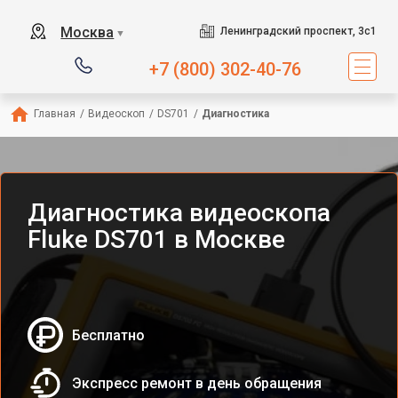
Москва
Ленинградский проспект, 3с1
▼
+7 (800) 302-40-76
Главная
/
Видеоскоп
/
DS701
/
Диагностика
Диагностика видеоскопа
Fluke DS701 в Москве
Бесплатно
Экспресс ремонт в день обращения